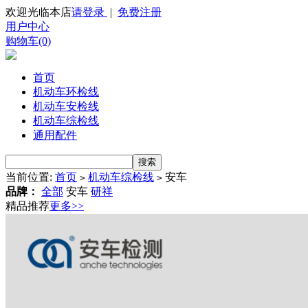
欢迎光临本店
请登录
|
免费注册
用户中心
购物车(0)
首页
机动车环检线
机动车安检线
机动车综检线
通用配件
当前位置:
首页
机动车综检线
安车
>
>
品牌：
全部
安车
研祥
精品推荐
更多>>