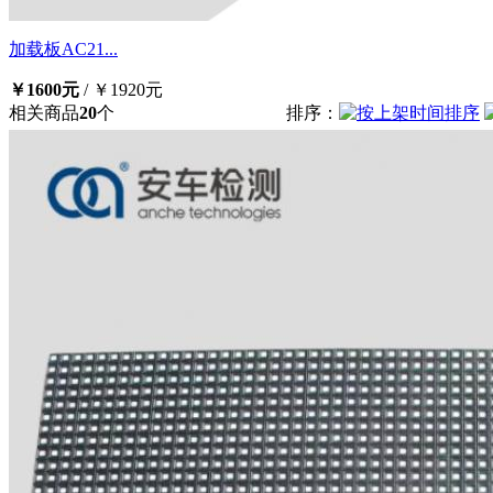
加载板AC21...
￥1600元
/
￥1920元
相关商品
20
个
排序：