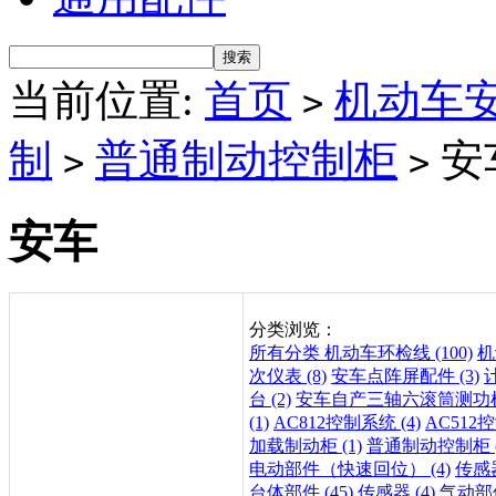
当前位置:
首页
机动车
>
制
普通制动控制柜
安
>
>
安车
分类浏览：
所有分类
机动车环检线 (100)
机
次仪表 (8)
安车点阵屏配件 (3)
台 (2)
安车自产三轴六滚筒测功机 
(1)
AC812控制系统 (4)
AC512控
加载制动柜 (1)
普通制动控制柜 (
电动部件（快速回位） (4)
传感器
台体部件 (45)
传感器 (4)
气动部件