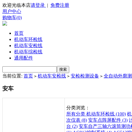
欢迎光临本店
请登录
|
免费注册
用户中心
购物车(0)
首页
机动车环检线
机动车安检线
机动车综检线
通用配件
当前位置:
首页
机动车安检线
安检检测设备
全自动外廓测
>
>
>
安车
分类浏览：
所有分类
机动车环检线 (100)
机
次仪表 (8)
安车点阵屏配件 (3)
台 (2)
安车自产三轴六滚筒测功机 