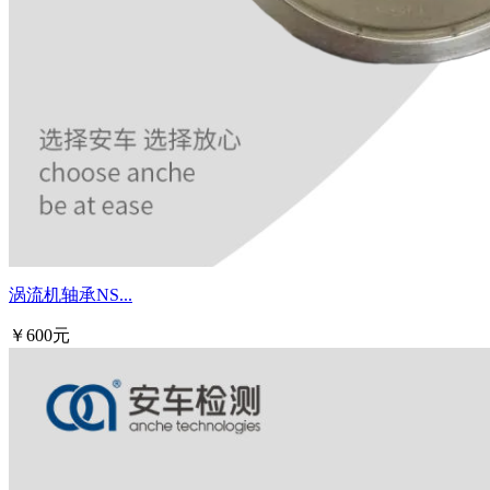
涡流机轴承NS...
￥600元