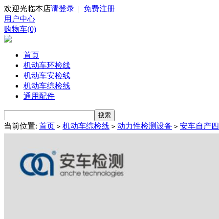
欢迎光临本店
请登录
|
免费注册
用户中心
购物车(0)
首页
机动车环检线
机动车安检线
机动车综检线
通用配件
当前位置:
首页
机动车综检线
动力性检测设备
安车自产四
>
>
>