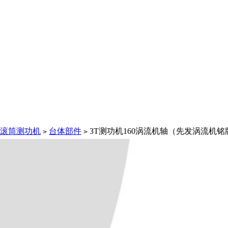
滚筒测功机
台体部件
3T测功机160涡流机轴（先发涡流机
>
>