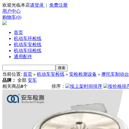
欢迎光临本店
请登录
|
免费注册
用户中心
购物车(0)
首页
机动车环检线
机动车安检线
机动车综检线
通用配件
当前位置:
首页
机动车安检线
安检检测设备
摩托车制动台
>
>
>
品牌：
全部
安车
相关商品
8
个
排序：